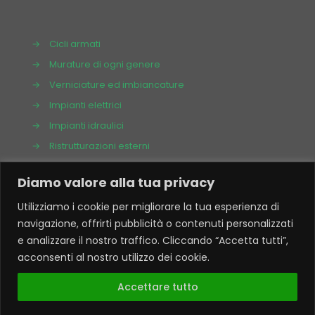
→
Cicli armati
→
Murature di ogni genere
→
Verniciature ed imbiancature
→
Impianti elettrici
→
Impianti idraulici
→
Ristrutturazioni esterni
→
Impianti di climatizzazione
Diamo valore alla tua privacy
→
Scavi e movimento terra
Utilizziamo i cookie per migliorare la tua esperienza di
→
Realizzazione piscine e box
navigazione, offrirti pubblicità o contenuti personalizzati
e analizzare il nostro traffico. Cliccando “Accetta tutti”,
acconsenti al nostro utilizzo dei cookie.
Accettare tutto