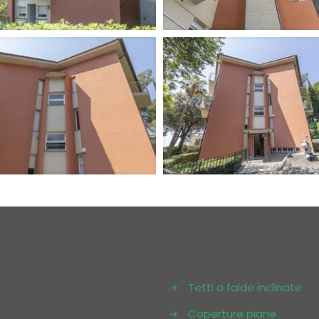
→
Tetti a falde inclinate
→
Coperture piane