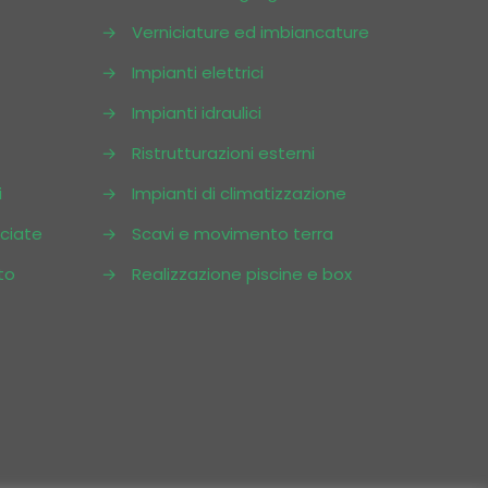
→
Verniciature ed imbiancature
→
Impianti elettrici
→
Impianti idraulici
→
Ristrutturazioni esterni
i
→
Impianti di climatizzazione
cciate
→
Scavi e movimento terra
to
→
Realizzazione piscine e box