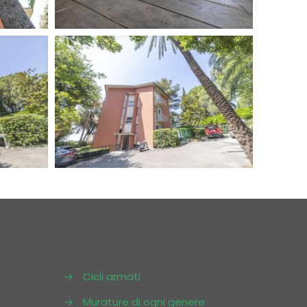
→
Cicli armati
→
Murature di ogni genere